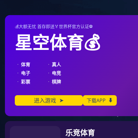
pp电子平台
您好，欢迎进入PP电子(中国)集团官网平台 官网！
网站pp电子平台
关于pp电子平台
产品中心