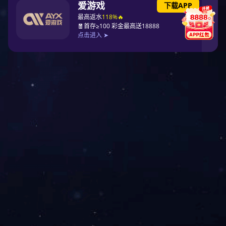
友情链接:
邮箱：chen2ting2sheng@163.com
手机：183-6266-3330
传真：0512-66030182