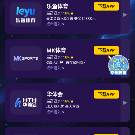
阅读量：25