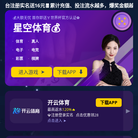
pp电子平台
您好，欢迎进入PP电子(中国)集团官网平台 官网！
网站pp电子平台
关于pp电子平台
产品中心
p